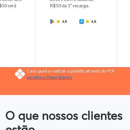
f
50 será
R$50 da 1ª recarga.
a
v
s
m
n
a
d
c
c
Caso queira realizar o pedido através do PIX
escolha o Plano Básico
O que nossos clientes
estão