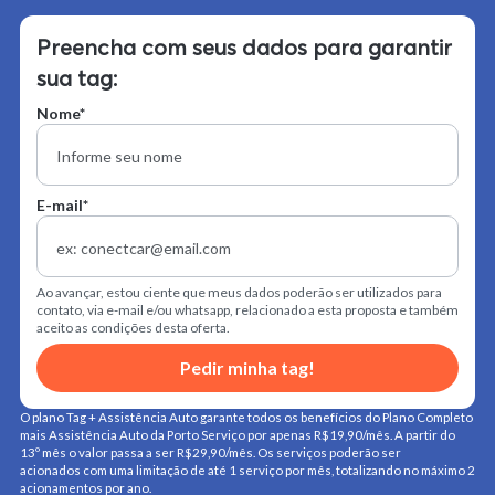
Preencha com seus dados para garantir
sua tag:
Nome*
E-mail*
Ao avançar, estou ciente que meus dados poderão ser utilizados para
contato, via e-mail e/ou whatsapp, relacionado a esta proposta e também
aceito as condições desta oferta.
Pedir minha tag!
O plano Tag + Assistência Auto garante
todos os benefícios do
Plano Completo
mais Assistência Auto da Porto Serviço por apenas R$19,90/mês. A partir do
13º mês o valor passa a ser R$29,90/mês. Os serviços poderão ser
acionados com uma limitação de até 1 serviço por mês, totalizando no máximo 2
acionamentos por ano.