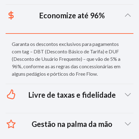
Aproveite a facilidade do pagamento automático em todas
Economize até 96%
as rodovias pedagiadas do Brasil, em todos os pórticos do
Free Flow e em mais de 1.300 estacionamentos com e sem
cancela, como shoppings, aeroportos, hospitais e
estacionamentos de rua.
Garanta os descontos exclusivos para pagamentos
com tag – DBT (Desconto Básico de Tarifa) e DUF
(Desconto de Usuário Frequente) – que vão de 5% a
96%, conforme as as regras das concessionárias em
alguns pedágios e pórticos do Free Flow.
Livre de taxas e fidelidade
Não precisa gastar nada com a adesão. Não há cobrança de
Gestão na palma da mão
taxas para recargas. E ao final, se você desisitr da sua tag,
não há taxa de cancelamento, Nada de custos adicionais,
nada de enganação e nada de amarras!