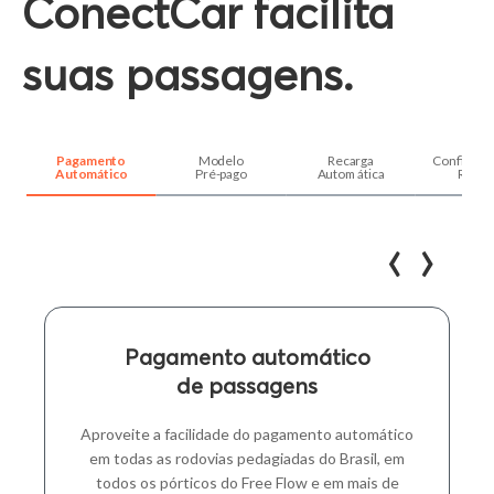
ConectCar facilita
Nome*
suas passagens.
E-mail*
Ao avançar, estou ciente que meus dados poderão ser utilizados
Pagamento
Modelo
Recarga
Configura
para contato, via e-mail e/ou whatsapp, relacionado a esta proposta e
Automático
Pré-pago
Automática
Recar
também aceito as condições desta oferta.
Pedir minha tag!
‹
›
Pagamento automático
de passagens
Aproveite a facilidade do pagamento automático
em todas as rodovias pedagiadas do Brasil, em
todos os pórticos do Free Flow e em mais de