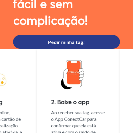
fácil e sem
complicação!
Pedir minha tag!
2. Baixe o app
ine,
Ao receber sua tag, acesse
artão de
o App ConectCar para
P
alização
confirmar que ela está
r
tivá-la, a
ativa e com o saldo de