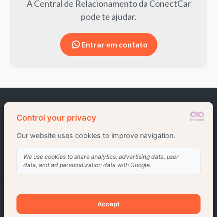
A Central de Relacionamento da ConectCar
pode te ajudar.
Entrar em contato
Clientes pessoas físicas que adquirirem o
Plano Completo
poderão
participar desta oferta exclusiva, válida de 08/10/2024 até enquanto
durarem os estoques. Os novos usuários que fizerem a ativação terão
isenção da taxa de adesão e da taxa de mensalidade do Adesivo da
ConectCar
e desconto na taxa de mensalidade da Assistência Auto
Completo da
Porto Serviço
por 12 (doze) meses. Essa oferta é
limitada a 01 (um) adesivo por placa de veículo leve. Esta oferta não é
cumulativa com outras promoções existentes ou futuras da
ConectCar
e/ou da
Porto Serviço
.
Ao prosseguir, você adere ao