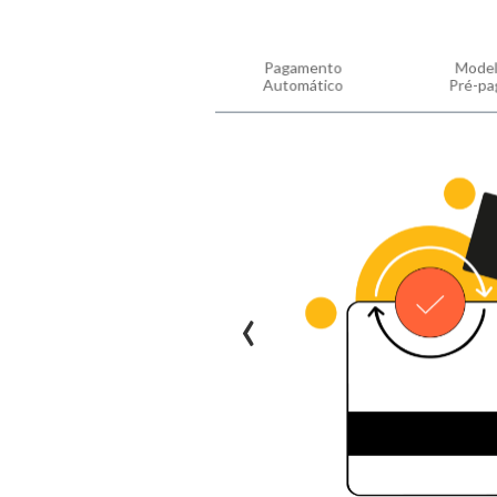
Pagamento
Model
Automático
Pré-pa
‹