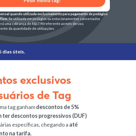
Pedir minha tag!
mensal quando utilizada exclusivamente para pagamento de pedágios
 Flow.
Se utilizada em pedágios ou estacionamentos conveniados
rá uma cobrança de R$17,90 referente ao mês de uso,
nte da quantidade de utilizações.
 dias úteis.
tos exclusivos
suários de Tag
uma tag ganham
descontos de 5%
 ter descontos progressivos (DUF)
rias específicas, chegando a
até
to na tarifa.