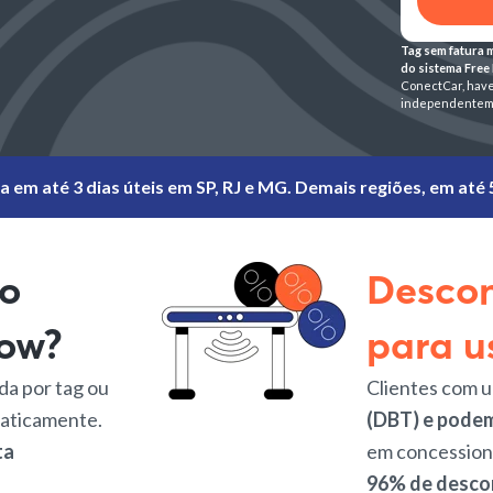
Tag sem fatura 
do sistema Free
ConectCar, have
independenteme
 em até 3 dias úteis em SP, RJ e MG. Demais regiões, em até 5
o
Descon
low?
para u
da por tag ou
Clientes com 
maticamente.
(DBT) e podem
ta
em concessioná
96% de descon