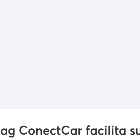
Preencha com seus dados para garantir sua
tag:
Nome*
ag ConectCar facilita 
E-mail*