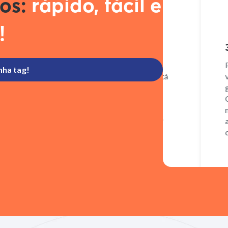
tos:
rápido, fácil e
!
2. Baixe o app
3. P
Ao receber sua tag, acesse o App
Para 
nha tag!
ConectCar para confirmar que ela está
vez q
ativa.
garan
Quand
nova 
autom
cartã