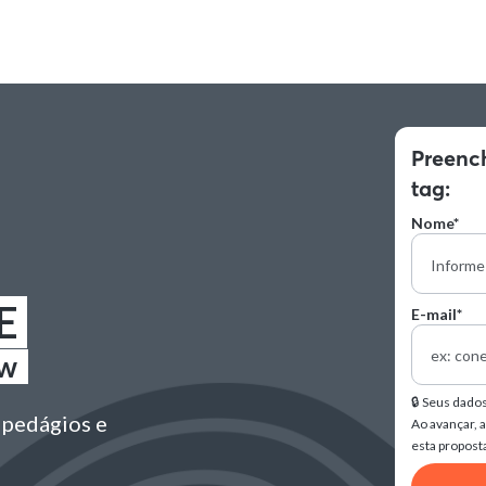
Preenc
tag:
Nome*
E
E-mail*
low
🔒 Seus dado
 pedágios e
Ao avançar, 
esta propost