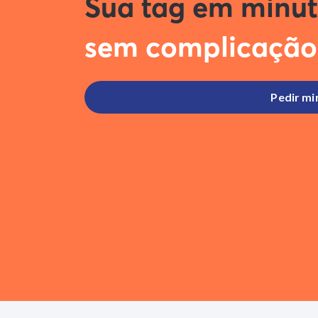
Sua tag em minu
sem complicação
1. Peça a tag
Faça o pedido online, cadastrando um
Pedir mi
cartão de crédito para a realização das
recargas.