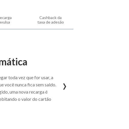
ecarga
Cashback da
avulsa
taxa de adesão
mática
gar toda vez que for usar, a
›
e você nunca fica sem saldo.
gido, uma nova recarga é
ebitando o valor do cartão