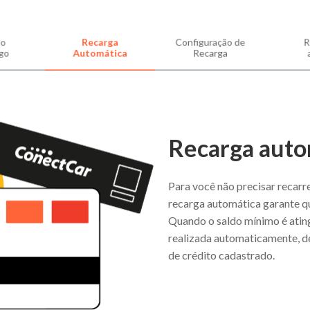
o
Recarga
Configuração de
R
Ao avançar, estou ciente que meus dados poderão ser utilizados para contato, via
e-mail e/ou whatsapp, relacionado a esta proposta e também aceito as condições
go
Automática
Recarga
desta oferta.
Pedir minha tag!
Recarga auto
Para você não precisar recarre
recarga automática garante qu
Quando o saldo mínimo é atin
realizada automaticamente, d
de crédito cadastrado
.