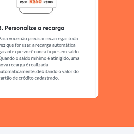
ersonalize a recarga
4. Cole a Ta
você não precisar recarregar toda
Siga as instruç
ue for usar, a recarga automática
colar corretame
te que você nunca fique sem saldo.
garantir o funci
o o saldo mínimo é atinigido, uma
recarga é realizada
aticamente, debitando o valor do
o de crédito cadastrado.