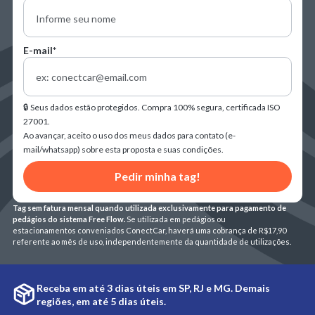
E-mail*
🔒 Seus dados estão protegidos. Compra 100% segura, certificada ISO
27001.
Ao avançar, aceito o uso dos meus dados para contato (e-
mail/whatsapp) sobre esta proposta e suas condições.
Pedir minha tag!
Tag sem fatura mensal quando utilizada exclusivamente para pagamento de
pedágios do sistema Free Flow.
Se utilizada em pedágios ou
estacionamentos conveniados ConectCar, haverá uma cobrança de R$17,90
referente ao mês de uso, independentemente da quantidade de utilizações.
Receba em até 3 dias úteis em SP, RJ e MG. Demais
regiões, em até 5 dias úteis.