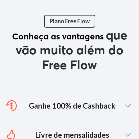
Plano Free Flow
que
Conheça as vantagens
vão muito além do
Free Flow
Ganhe 100% de Cashback
Ao adquirir sua tag no Plano Free Flow, você pagará
Livre de mensalidades
R$30,00 de taxa de adesão por adesivo. Mas não se