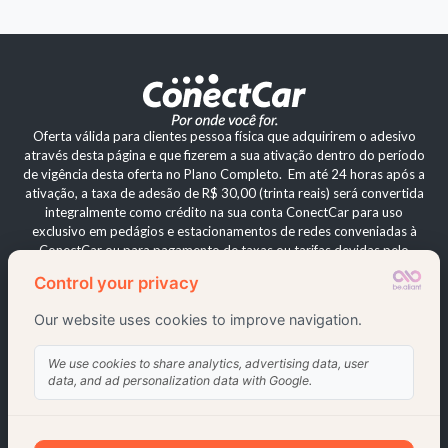
vez que os veículos passarão a otimizar o
Caso o pagamento não seja feito em até 30 dias após
consumo de combustível.
a data da passagem, será configurado evasão de
pedágio (infração grave).
Oferta válida para clientes pessoa física que adquirirem o adesivo
através desta página e que fizerem a sua ativação dentro do período
de vigência desta oferta no Plano Completo. Em até 24 horas após a
ativação, a taxa de adesão de R$ 30,00 (trinta reais) será convertida
integralmente como crédito na sua conta ConectCar para uso
exclusivo em pedágios e estacionamentos de redes conveniadas à
ConectCar ou para pagamento de taxas ou tarifas devidas pelo
usuário. Esta oferta visa beneficiar clientes que realizar passagens
única e exclusivamente em concessionárias de rodovias que possuem
a modalidade de pagamento através dos pórticos de cobrança
automática Free Flow. Caso seja realizada passagens em
concessionárias de rodovias utilizando a modalidade de pagamento
automático, através das pistas automáticas, bem como outras formas
de uso, o usuário pagará uma taxa de uso no valor de R$17,90
(dezessete reais e noventa centavos), no mês de utilização. Campanha
válida por tempo limitado e sujeita a alteração sem aviso prévio. Ao
prosseguir, você adere ao
Termo de Adesão Único para Serviços