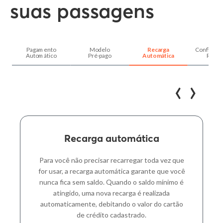
suas passagens
Pagamento
Modelo
Recarga
Configura
Automático
Pré-pago
Automática
Recar
‹
›
Preencha com seus dados para
garantir sua tag:
Nome*
Recarga automática
Para você não precisar recarregar toda vez que
E-mail*
for usar, a recarga automática garante que você
nunca fica sem saldo. Quando o saldo mínimo é
Ao avançar, estou ciente que meus dados poderão ser utilizados
atingido, uma nova recarga é realizada
para contato, via e-mail e/ou whatsapp, relacionado a esta proposta e
automaticamente, debitando o valor do cartão
também aceito as condições desta oferta.
de crédito cadastrado
.
Pedir minha tag!