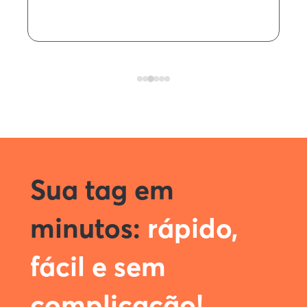
Sua tag em
minutos:
rápido,
fácil e sem
complicação!