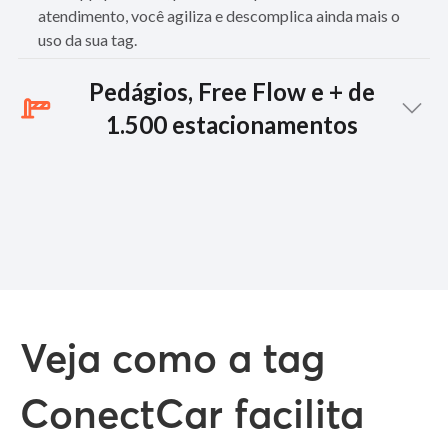
atendimento, você agiliza e descomplica ainda mais o
uso da sua tag.
Pedágios, Free Flow e + de
1.500 estacionamentos
Além do uso sem mensalidade em todos os pórticos do Free
Flow, você também pode aproveitar sua tag em mais de
1.500 estacionamentos com e sem cancela, como em
shoppings, aeroportos, hospitais e estacionamentos de rua,
por apenas R$17,90 no mês que usar.
Veja como a tag
ConectCar facilita