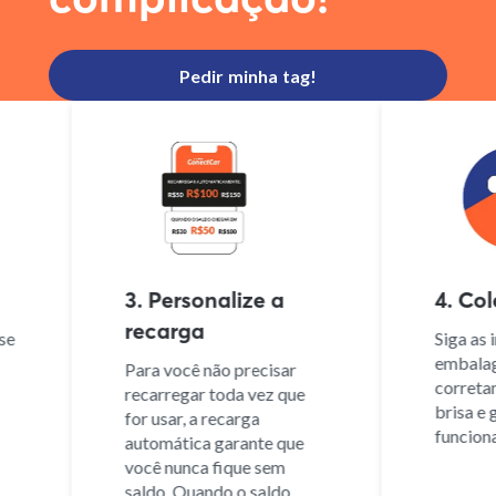
Pedir minha tag!
3. Personalize a
4. Cole
recarga
e
Siga as in
embalage
Para você não precisar
corretame
recarregar toda vez que
brisa e ga
for usar, a recarga
funcionam
automática garante que
você nunca fique sem
saldo. Quando o saldo