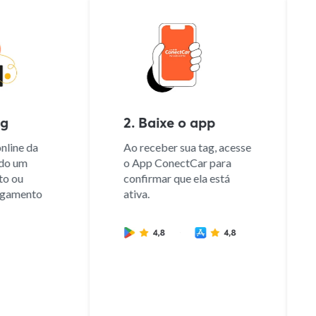
g
2. Baixe o app
line da
Ao receber sua tag, acesse
do um
o App ConectCar para
o ou
confirmar que ela está
gamento
ativa.