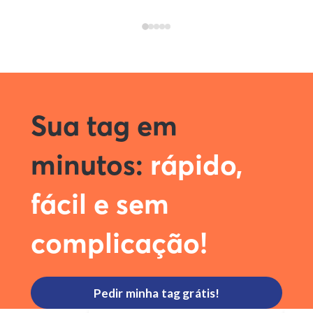
Ao avançar, aceito o uso dos meus
dados para contato (e-
mail/whatsapp) sobre esta
proposta e suas condições.
Sua tag em
minutos:
rápido,
fácil e sem
complicação!
Pedir minha tag grátis!