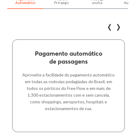
Automático
Pré-pago
avulsa
Automát
‹
›
Pagamento automático
Preencha com seus dados para
de passagens
garantir sua tag:
Nome
*
Aproveite a facilidade do pagamento automático
em todas as rodovias pedagiadas do Brasil, em
todos os pórticos do Free Flow e em mais de
1.300 estacionamentos com e sem cancela,
E-mail
*
como shoppings, aeroportos, hospitais e
estacionamentos de rua.
Escolha a cor da sua tag
*