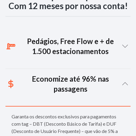
Com 12 meses por nossa conta!
Pedágios, Free Flow e + de
1.500 estacionamentos
Aproveite a facilidade do pagamento automático em todas
Economize até 96% nas
as rodovias pedagiadas do Brasil, em todos os pórticos do
Free Flow e em mais de 1.500 estacionamentos com e sem
passagens
cancela, como shoppings, aeroportos, hospitais e
estacionamentos de rua.
Garanta os descontos exclusivos para pagamentos
com tag – DBT (Desconto Básico de Tarifa) e DUF
(Desconto de Usuário Frequente) – que vão de 5% a