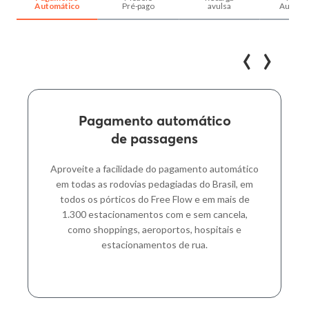
Automático
Pré-pago
avulsa
Automát
‹
›
Pagamento automático
Preencha com seus dados para
de passagens
garantir sua tag:
Nome
*
Aproveite a facilidade do pagamento automático
em todas as rodovias pedagiadas do Brasil, em
todos os pórticos do Free Flow e em mais de
1.300 estacionamentos com e sem cancela,
E-mail
*
como shoppings, aeroportos, hospitais e
estacionamentos de rua.
Escolha a cor da sua tag
*