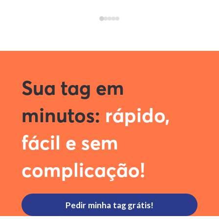
Ao avançar, aceito o uso dos meus
dados para contato (e-
mail/whatsapp) sobre esta
proposta e suas condições.
Sua tag em
minutos:
rápido,
fácil e sem
complicação!
Pedir minha tag grátis!