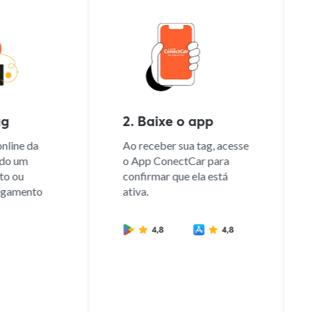
g
2. Baixe o app
line da
Ao receber sua tag, acesse
do um
o App ConectCar para
o ou
confirmar que ela está
gamento
ativa.