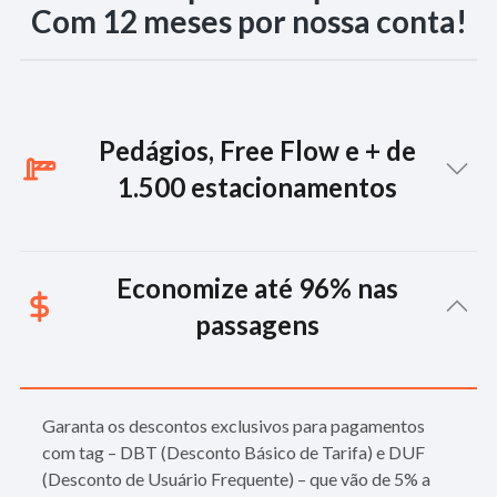
Com 12 meses por nossa conta!
Pedágios, Free Flow e + de
1.500 estacionamentos
Aproveite a facilidade do pagamento automático em todas
Economize até 96% nas
as rodovias pedagiadas do Brasil, em todos os pórticos do
Free Flow e em mais de 1.500 estacionamentos com e sem
passagens
cancela, como shoppings, aeroportos, hospitais e
estacionamentos de rua.
Garanta os descontos exclusivos para pagamentos
com tag – DBT (Desconto Básico de Tarifa) e DUF
(Desconto de Usuário Frequente) – que vão de 5% a