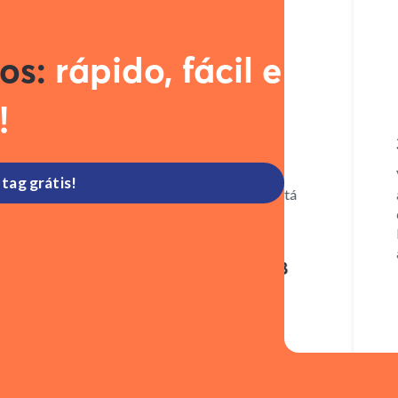
tos:
rápido, fácil e
!
2. Baixe o app
3. 
Ao receber sua tag, acesse o App
Você 
tag grátis!
ConectCar para confirmar que ela está
ainda
ativa.
defin
R$30
auto