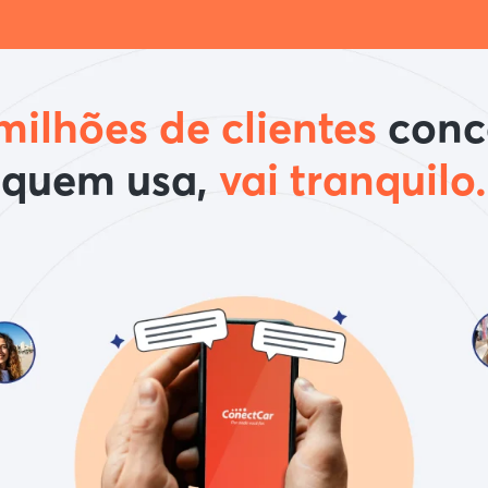
milhões de clientes
conc
quem usa,
vai tranquilo.