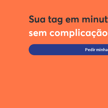
Sua tag em minu
sem complicação
1. Peça a tag
Faça o pedido online da sua tag
Pedir minha 
utilizando um cartão de crédito ou
realizando o pagamento via Pix.