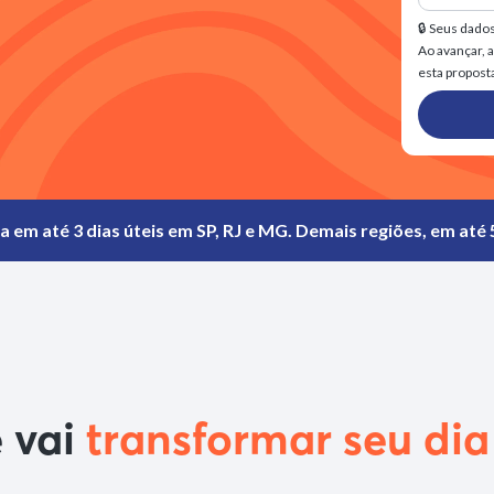
🔒 Seus dado
Ao avançar, 
esta propost
 em até 3 dias úteis em SP, RJ e MG. Demais regiões, em até 5
 vai
transformar seu dia