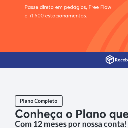
Passe direto em pedágios, Free Flow
e +1.500 estacionamentos.
Receba
Plano Completo
Conheça o Plano que
Com 12 meses por nossa conta!