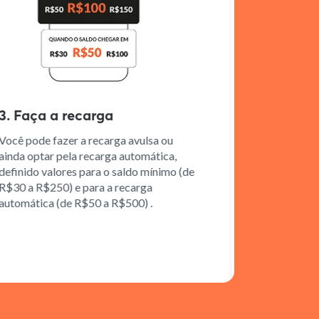
Faça a recarga
4. Cole a T
pode fazer a recarga avulsa ou
Siga as instruç
 optar pela recarga automática,
colar corretame
ido valores para o saldo mínimo (de
garantir o func
 a R$250) e para a recarga
mática (de R$50 a R$500) .