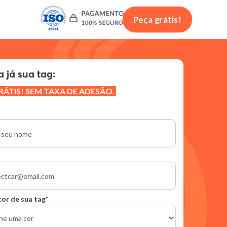
Peça grátis!
 já sua tag:
RÁTIS! SEM TAXA DE ADESÃO.
cor de sua tag*