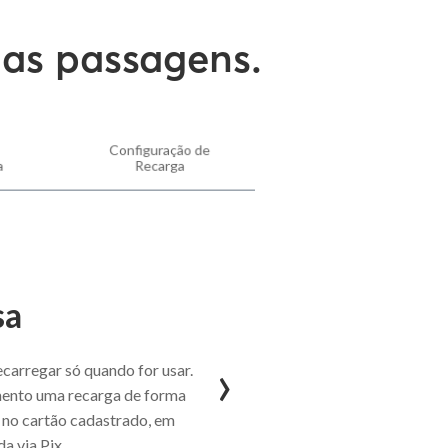
uas passagens.
Configuração de
a
Recarga
sa
›
carregar só quando for usar.
mento uma recarga de forma
no cartão cadastrado, em
a via Pix.