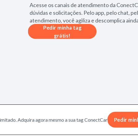
Acesse os canais de atendimento da ConectC
dúvidas e solicitações. Pelo app, pelo chat, pel
atendimento, você agiliza e descomplica ainda
Pedir minha tag
grátis!
imitado. Adquira agora mesmo a sua tag ConectCar!
Pedir min