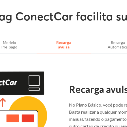
ag ConectCar facilita s
Modelo
Recarga
Recarga
Pré-pago
avulsa
Automátic
Preencha com seus dados para garantir
sua tag:
Recarga avul
Nome
*
No Plano Básico, você pode re
E-mail
*
Basta realizar a qualquer mo
manual, fazendo o pagamento 
outro cartão de crédito ou aind